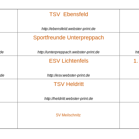
TSV Ebensfeld
http://ebensfeld.webster-print.de
Sportfreunde Unterpreppach
.de
http://unterpreppach.webster-print.de
ht
ESV Lichtenfels
1.
.de
http://esv.webster-print.de
TSV Heldritt
http://heldritt.webster-print.de
SV Meilschnitz