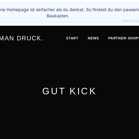
ne Homepage ist einfacher als du denkst. So findest du den passen
Baukasten.
powered b
 MAN DRUCK.
START
NEWS
PARTNER-SHOP
GUT KICK