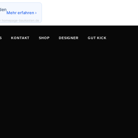
den
Mehr erfahren ›
y homepage-baukasten.de
S
KONTAKT
SHOP
DESIGNER
GUT KICK